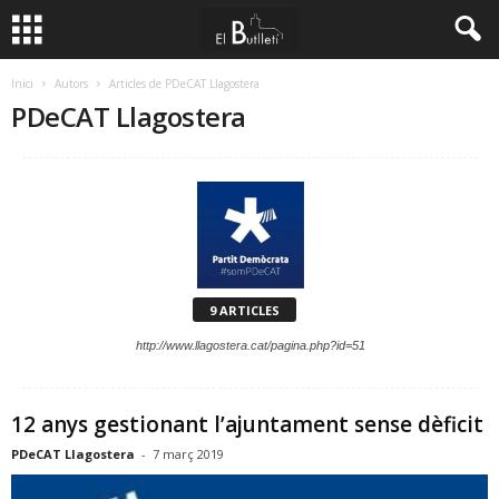
Inici
Autors
Articles de PDeCAT Llagostera
PDeCAT Llagostera
9 ARTICLES
http://www.llagostera.cat/pagina.php?id=51
12 anys gestionant l’ajuntament sense dèficit
PDeCAT Llagostera
-
7 març 2019