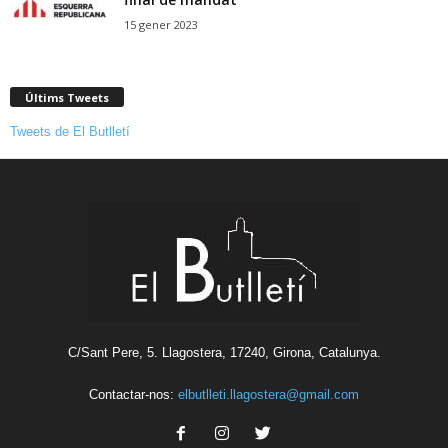
15 gener 2023
Últims Tweets
Tweets de El Butlletí
C/Sant Pere, 5. Llagostera, 17240, Girona, Catalunya.
Contactar-nos:
elbutlleti.llagostera@gmail.com