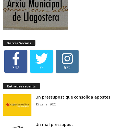
Xarxes Socials
347
0
672
Entrades recents
Un pressupost que consolida apostes
15 gener 2023
Un mal pressupost