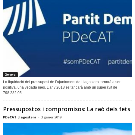
General
La liquidació del pressupost de l’ajuntament de Llagostera tornarà a ser
positiva, una vegada mes. L’any 2018 es tancarà amb un superàvit de
798.282,05...
Pressupostos i compromisos: La raó dels fets
PDeCAT Llagostera
-
3 gener 2019