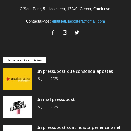
C/Sant Pere, 5. Llagostera, 17240, Girona, Catalunya.
Contactar-nos:
elbutlleti.llagostera@gmail.com
Encara més notícies
Un pressupost que consolida apostes
15 gener 2023
Un mal pressupost
15 gener 2023
Un pressupost continuista per encarar el