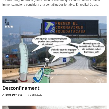
“Si vols pau, prepara la guerra” és una màxima que tothom coneix i que la
immensa majoria considera una veritat inqüestionable. En realitat és un...
Il·lustració
Desconfinament
Albert Donate
-
17 abril 2020