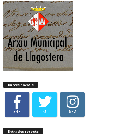
Xarxes Socials
347
0
672
Entrades recents