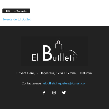
Últims Tweets
Tweets de El Butlletí
C/Sant Pere, 5. Llagostera, 17240, Girona, Catalunya.
Contactar-nos:
elbutlleti.llagostera@gmail.com