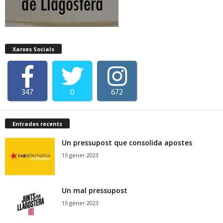
Xarxes Socials
347
0
672
Entrades recents
Un pressupost que consolida apostes
15 gener 2023
Un mal pressupost
15 gener 2023