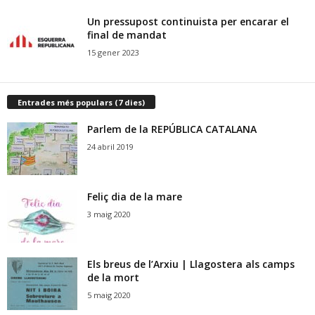
Un pressupost continuista per encarar el
final de mandat
15 gener 2023
Entrades més populars (7 dies)
Parlem de la REPÚBLICA CATALANA
24 abril 2019
Feliç dia de la mare
3 maig 2020
Els breus de l’Arxiu | Llagostera als camps
de la mort
5 maig 2020