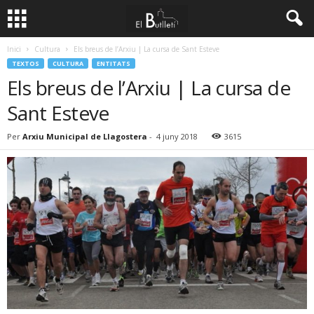
Inici
Cultura
Els breus de l’Arxiu | La cursa de Sant Esteve
TEXTOS
CULTURA
ENTITATS
Els breus de l’Arxiu | La cursa de
Sant Esteve
Per
Arxiu Municipal de Llagostera
-
4 juny 2018
3615