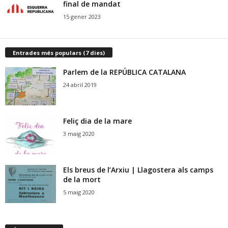
final de mandat
15 gener 2023
Entrades més populars (7 dies)
Parlem de la REPÚBLICA CATALANA
24 abril 2019
Feliç dia de la mare
3 maig 2020
Els breus de l’Arxiu | Llagostera als camps
de la mort
5 maig 2020