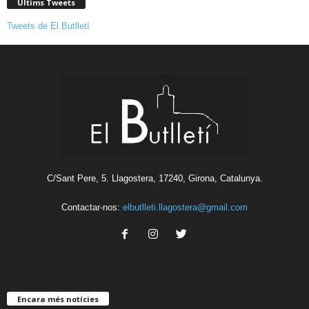
Últims Tweets
Tweets de El Butlletí
C/Sant Pere, 5. Llagostera, 17240, Girona, Catalunya.
Contactar-nos:
elbutlleti.llagostera@gmail.com
Encara més notícies