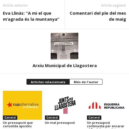
Article anterior
Article següent
Eva Llinàs: “A mi el que
Comentari del ple del mes
m’agrada és la muntanya”
de maig
Arxiu Municipal de Llagostera
Articles relacioinats
Més de l'autor
General
General
General
Un pressupost que
Un mal pressupost
Un pressupost
consolida apostes
continuista per encarar