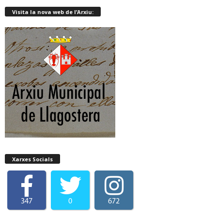
Visita la nova web de l’Arxiu:
Xarxes Socials
347
0
672