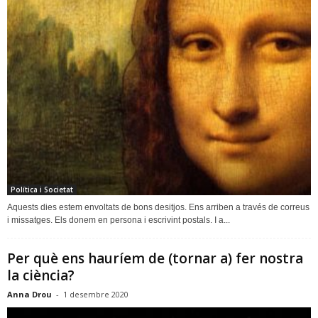
Política i Societat
Aquests dies estem envoltats de bons desitjos. Ens arriben a través de correus
i missatges. Els donem en persona i escrivint postals. I a...
Per què ens hauríem de (tornar a) fer nostra
la ciència?
Anna Drou
-
1 desembre 2020