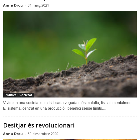
Anna Drou
-
31 maig 2021
Política i Societat
Vivim en una societat en crisi i cada vegada més malalta, física i mentalment.
El sistema, centrat en una producció i benefici sense límits,...
Desitjar és revolucionari
Anna Drou
-
30 desembre 2020