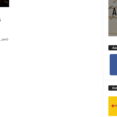
s
, però
Xar
En