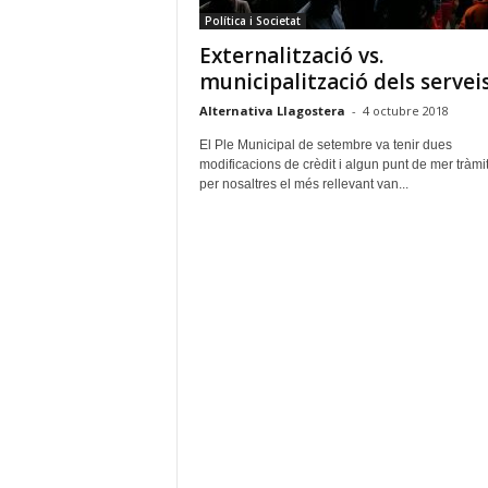
a
Política i Societat
g
Externalització vs.
o
s
municipalització dels servei
t
Alternativa Llagostera
-
4 octubre 2018
e
r
El Ple Municipal de setembre va tenir dues
a
modificacions de crèdit i algun punt de mer tràmit
per nosaltres el més rellevant van...