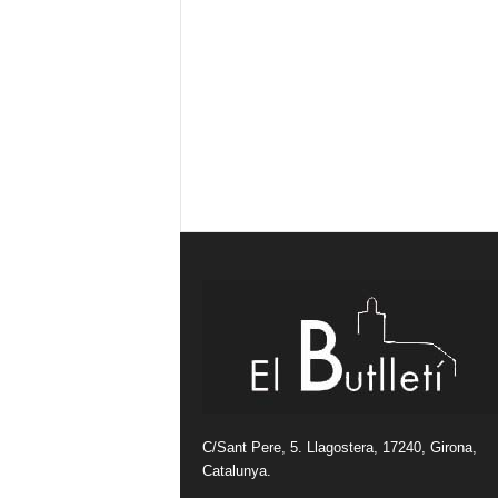
C/Sant Pere, 5. Llagostera, 17240, Girona,
Catalunya.