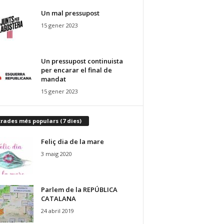
Un mal pressupost
15 gener 2023
Un pressupost continuista
per encarar el final de
mandat
15 gener 2023
rades més populars (7 dies)
Feliç dia de la mare
3 maig 2020
Parlem de la REPÚBLICA
CATALANA
24 abril 2019