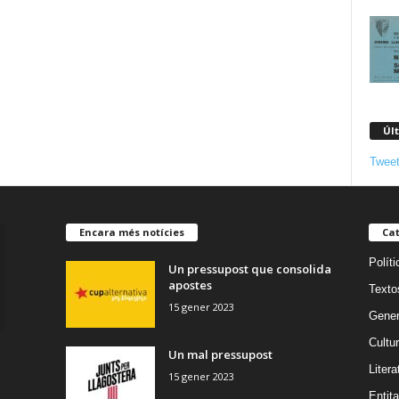
Úl
Tweet
Encara més notícies
Cat
Políti
Un pressupost que consolida
apostes
Texto
15 gener 2023
Gener
Cultu
Un mal pressupost
Litera
15 gener 2023
Entita