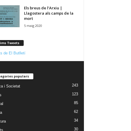
Els breus de l’Arxiu |
Llagostera als camps de la
mort
5 maig 2020
tims Tweets
s de El Butlletí
egories populars
243
ca i Societat
123
s
85
al
62
ra
34
tura
30
ts