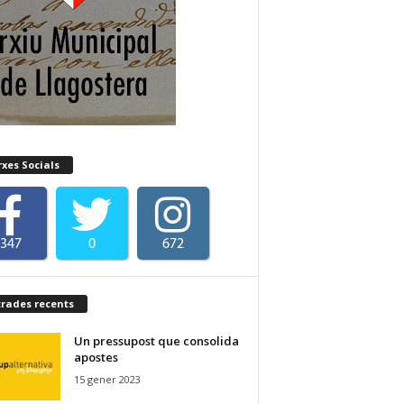
xes Socials
347
0
672
trades recents
Un pressupost que consolida
apostes
15 gener 2023