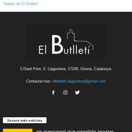
Tweets de El Butlletí
C/Sant Pere, 5. Llagostera, 17240, Girona, Catalunya.
Contactar-nos:
elbutlleti.llagostera@gmail.com
Encara més notícies
Un pressupost que consolida apostes