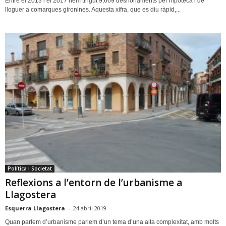
Entre el 2013 i el 2017 hem tingut 9,669 desnonaments per hipoteca i de
lloguer a comarques gironines. Aquesta xifra, que es diu ràpid,...
Política i Societat
Reflexions a l’entorn de l’urbanisme a
Llagostera
Esquerra Llagostera
-
24 abril 2019
Quan parlem d’urbanisme parlem d’un tema d’una alta complexitat, amb molts