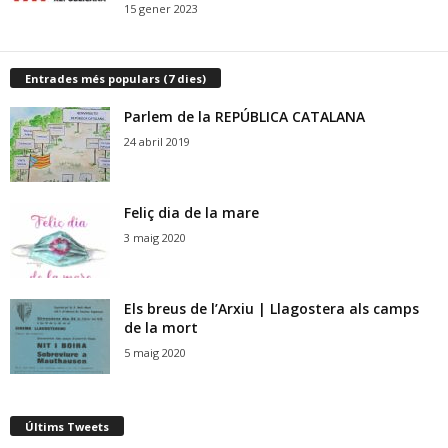
15 gener 2023
Entrades més populars (7 dies)
Parlem de la REPÚBLICA CATALANA
24 abril 2019
Feliç dia de la mare
3 maig 2020
Els breus de l’Arxiu | Llagostera als camps
de la mort
5 maig 2020
Últims Tweets