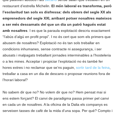
restaurant d’estrella Michelin.
El món laboral es transforma, però
l’esclavitud tan sols es disfressa: dels obrers del segle XX als
emprenedors del segle XXI, arribant potser nosaltres mateixos
a ser més descarnats del que un dia un patró hagués estat
amb nosaltres
.
I es que la paraula explotació descriu exactament
“l’abús d’algú en profit propi”. I no és cert que som els primers que
abusem de nosaltres? Explotació no és tan sols treballar en
condicions inhumanes, sense contracte ni assegurança, i ser
abusats i malpagats treballant jornades interminables a l’hosteleria
o a les mines. Acceptar i propiciar l’explotació no és també fer
hores extres i no reclamar que se’ns paguin,
sortir tard de la feina
,
treballar a casa en un dia de descans o proposar reunions fora de
l’horari laboral?
No sabem dir que no? No volem dir que no? Hem pensat mai si
ens estem forçant? El canvi de paradigma passa primer pel canvi
en cada un de nosaltres. A la oficina de la Dalia els companys es
serveixen tasses de cafè de la mida d’una sopa. Per què? Compto i