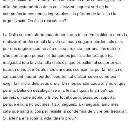
aïlla. Aquesta pèrdua de la col.lectivitat i aquest verí de la
competència ens aboca imparables a la pèrdua de la lluita i la
organització. On és la resistència?
La Dalia se sent afortunada de tenir una feina. En el dilema entre la
realització professional i la vida calmada segueix perdent els dies
per uns negocis que no són el seu projecte, per uns fins que no
s’adiuen al que pensa i el dia que es jubili s’adonarà que ha
malgastat tota la vida. Ella i tots els que treballen al sector privat
hauran enriquit més als més enriquits i consumits per la rutina i el
cansament hauran perdut l’oportunitat d’alçar-se en comú per
exigir la millora dels seus drets. Un mes sencer cada any és el que
perd la Dalia en desplaçar-se a la feina. I quan hi arriba? Es
serveix un cafè doble, o triple. Tot el que la tassa pot suportar
perquè ella ja no pot més. I així segueix, així seguim, amb més
cafè que sang al cos per resistir la condemna de viure per treballar.
Si la feina ens roba la vida, direm prou?