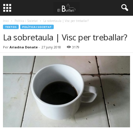
Inici
Política i Societat
La sobretaula | Visc per treballar?
TEXTOS
POLÍTICA I SOCIETAT
La sobretaula | Visc per treballar?
Per
Ariadna Donate
-
27 juny 2018
3179