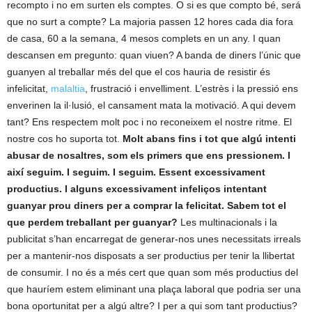
recompto i no em surten els comptes. O si es que compto bé, será
que no surt a compte? La majoria passen 12 hores cada dia fora
de casa, 60 a la semana, 4 mesos complets en un any. I quan
descansen em pregunto: quan viuen?
A banda de diners l’únic que
guanyen al treballar més del que el cos hauria de resistir és
infelicitat,
malaltia
, frustració i envelliment. L’estrès i la pressió ens
enverinen la il·lusió, el cansament mata la motivació. A qui devem
tant? Ens respectem molt poc i no reconeixem el nostre ritme. El
nostre cos ho suporta tot.
Molt abans fins i tot que algú intenti
abusar de nosaltres, som els primers que ens pressionem. I
així seguim. I seguim. I seguim. Essent excessivament
productius. I alguns excessivament infeliços intentant
guanyar prou diners per a comprar la felicitat. Sabem tot el
que perdem treballant per guanyar?
Les multinacionals i la
publicitat s’han encarregat de generar-nos unes necessitats irreals
per a mantenir-nos disposats a ser productius per tenir la llibertat
de consumir. I no és a més cert que quan som més productius del
que hauríem estem eliminant una plaça laboral que podria ser una
bona oportunitat per a algú altre? I per a qui som tant productius?