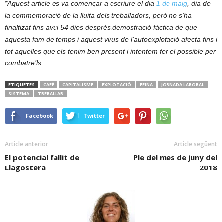
*Aquest article es va començar a escriure el dia
1 de maig
, dia de
la commemoració de la lluita dels treballadors, però no s’ha
finaltizat fins avui 54 dies després,demostració fàctica de que
aquesta fam de temps i aquest virus de l’autoexplotació afecta fins i
tot aquelles que els tenim ben present i intentem fer el possible per
combatre’ls.
ETIQUETES
CAFÈ
CAPITALISME
EXPLOTACIÓ
FEINA
JORNADA LABORAL
SISTEMA
TREBALLAR
Facebook
Twitter
Article anterior
Article següent
El potencial fallit de
Ple del mes de juny del
Llagostera
2018