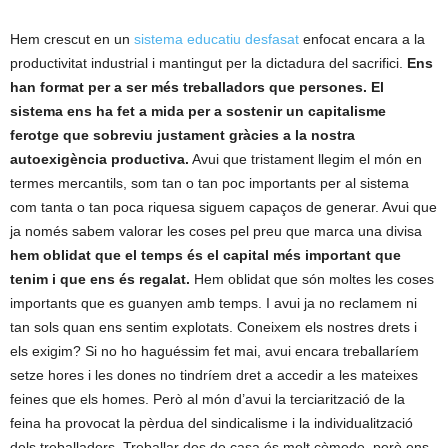
Hem crescut en un
sistema educatiu desfasat
enfocat encara a la
productivitat industrial i mantingut per la dictadura del sacrifici.
Ens
han format per a ser més treballadors que persones. El
sistema ens ha fet a mida per a sostenir un capitalisme
ferotge que sobreviu justament gràcies a la nostra
autoexigència productiva.
Avui que tristament llegim el món en
termes mercantils, som tan o tan poc importants per al sistema
com tanta o tan poca riquesa siguem capaços de generar. Avui que
ja només sabem valorar les coses pel preu que marca una divisa
hem oblidat que el temps és el capital més important que
tenim i que ens és regalat.
Hem oblidat que són moltes les coses
importants que es guanyen amb temps. I avui ja no reclamem ni
tan sols quan ens sentim explotats. Coneixem els nostres drets i
els exigim? Si no ho haguéssim fet mai, avui encara treballaríem
setze hores i les dones no tindríem dret a accedir a les mateixes
feines que els homes. Però al món d’
avui la terciarització de la
feina ha provocat la pèrdua del sindicalisme i la individualització
dels treballadors. Treballar des de casa és molt còmode, però ens