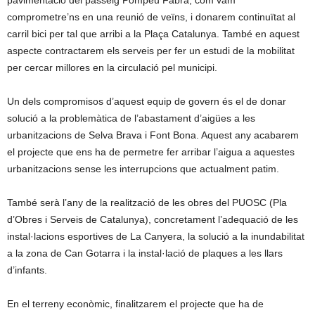
pavimentació del passeig Pompeu Fabra, com vam
comprometre’ns en una reunió de veïns, i donarem continuïtat al
carril bici per tal que arribi a la Plaça Catalunya. També en aquest
aspecte contractarem els serveis per fer un estudi de la mobilitat
per cercar millores en la circulació pel municipi.
Un dels compromisos d’aquest equip de govern és el de donar
solució a la problemàtica de l’abastament d’aigües a les
urbanitzacions de Selva Brava i Font Bona. Aquest any acabarem
el projecte que ens ha de permetre fer arribar l’aigua a aquestes
urbanitzacions sense les interrupcions que actualment patim.
També serà l’any de la realització de les obres del PUOSC (Pla
d’Obres i Serveis de Catalunya), concretament l’adequació de les
instal·lacions esportives de La Canyera, la solució a la inundabilitat
a la zona de Can Gotarra i la instal·lació de plaques a les llars
d’infants.
En el terreny econòmic, finalitzarem el projecte que ha de