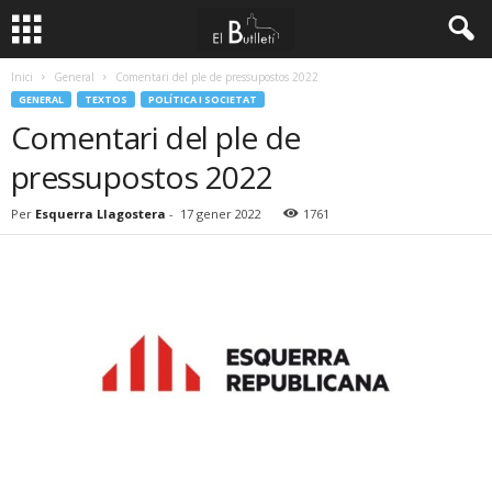
Inici
General
Comentari del ple de pressupostos 2022
GENERAL
TEXTOS
POLÍTICA I SOCIETAT
Comentari del ple de
pressupostos 2022
Per
Esquerra Llagostera
-
17 gener 2022
1761