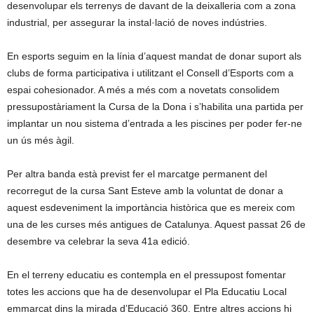
desenvolupar els terrenys de davant de la deixalleria com a zona
industrial, per assegurar la instal·lació de noves indústries.
En esports seguim en la línia d’aquest mandat de donar suport als
clubs de forma participativa i utilitzant el Consell d’Esports com a
espai cohesionador. A més a més com a novetats consolidem
pressupostàriament la Cursa de la Dona i s’habilita una partida per
implantar un nou sistema d’entrada a les piscines per poder fer-ne
un ús més àgil.
Per altra banda està previst fer el marcatge permanent del
recorregut de la cursa Sant Esteve amb la voluntat de donar a
aquest esdeveniment la importància històrica que es mereix com
una de les curses més antigues de Catalunya. Aquest passat 26 de
desembre va celebrar la seva 41a edició.
En el terreny educatiu es contempla en el pressupost fomentar
totes les accions que ha de desenvolupar el Pla Educatiu Local
emmarcat dins la mirada d’Educació 360. Entre altres accions hi