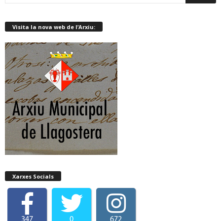
Visita la nova web de l’Arxiu:
Xarxes Socials
347
0
672