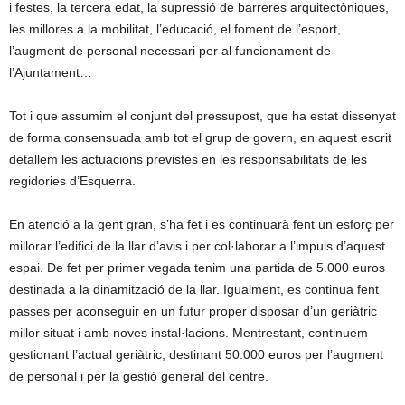
i festes, la tercera edat, la supressió de barreres arquitectòniques,
les millores a la mobilitat, l’educació, el foment de l’esport,
l’augment de personal necessari per al funcionament de
l’Ajuntament…
Tot i que assumim el conjunt del pressupost, que ha estat dissenyat
de forma consensuada amb tot el grup de govern, en aquest escrit
detallem les actuacions previstes en les responsabilitats de les
regidories d’Esquerra.
En atenció a la gent gran, s’ha fet i es continuarà fent un esforç per
millorar l’edifici de la llar d’avis i per col·laborar a l’impuls d’aquest
espai. De fet per primer vegada tenim una partida de 5.000 euros
destinada a la dinamització de la llar. Igualment, es continua fent
passes per aconseguir en un futur proper disposar d’un geriàtric
millor situat i amb noves instal·lacions. Mentrestant, continuem
gestionant l’actual geriàtric, destinant 50.000 euros per l’augment
de personal i per la gestió general del centre.