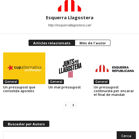
Esquerra Llagostera
http://esquerrallagostera.cat/
Articles relacioinats
Més de l'autor
General
General
General
Un pressupost que
Un mal pressupost
Un pressupost
consolida apostes
continuista per encarar
el final de mandat
Buscador per Autors