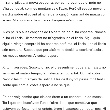
mirar el pilot a la meva esquerra, per comprovar que el món no
s’ha congelat, com les muntanyes o l’avió. Però ell seguia movent
els dits sobre el volant al ritme de la cançó i canviant de marxa com
si res. M’angoixava, la situació. L’espera m’angoixa.
A les pelis o a les cançons de l’Albert Pla no hi ha esperes. Només
hi ha el·lipsis. Últimament no m’agraden les el·lipsis. Sigui quin
sigui el viatge sempre hi ha esperes però mai el·lipsis. Les el·lipsis
són censura. Suposo que per això m’he decidit a escriure’t sobre
les meves esperes. Al cotxe, espero.
X, tu m’agrades. Sospito o tinc el pressentiment que ara mateix no
vivim en el mateix temps, la mateixa temporalitat. Com el cotxe,
l’avió o les muntanyes de l’infinit. Des de lluny tot passa molt lent i
sento que com al cotxe espero a no sé què…
Fa poc vaig somiar que els dos érem a un concert, un de massiu.
Tot i que ens buscàvem l’un a l’altre, i tot i que semblava que
estàvem perfectament orientats, érem incapaços de trobar-nos. Hi