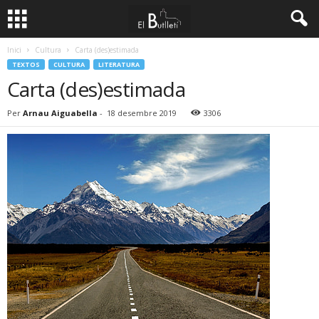
Inici
Cultura
Carta (des)estimada
TEXTOS
CULTURA
LITERATURA
Carta (des)estimada
Per
Arnau Aiguabella
-
18 desembre 2019
3306