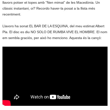
llavors potser et topes amb “Nen mimat” de les Macedònia. Un
clàssic instantani, oi? Recordo haver-la posat a la llista més
recentment.
Llavors ha sonat EL BAR DE LA ESQUINA, del meu estimat Albert
Pla. El disc es diu NO SOLO DE RUMBA VIVE EL HOMBRE. El nom
em sembla graciós, per això ho menciono. Aquesta és la cançó: