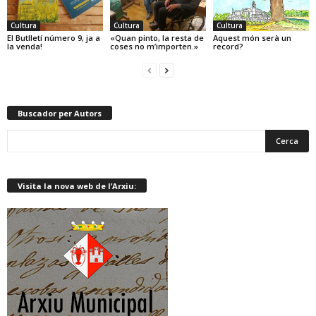
Cultura
Cultura
Cultura
El Butlletí número 9, ja a
«Quan pinto, la resta de
Aquest món serà un
la venda!
coses no m’importen.»
record?
Buscador per Autors
Visita la nova web de l’Arxiu: