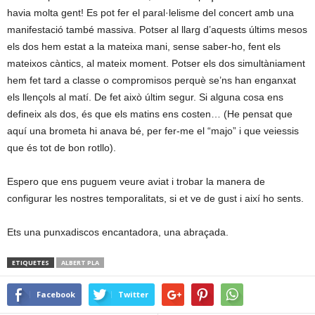
havia molta gent! Es pot fer el paral·lelisme del concert amb una
manifestació també massiva. Potser al llarg d’aquests últims mesos
els dos hem estat a la mateixa mani, sense saber-ho, fent els
mateixos càntics, al mateix moment. Potser els dos simultàniament
hem fet tard a classe o compromisos perquè se’ns han enganxat
els llençols al matí. De fet això últim segur. Si alguna cosa ens
defineix als dos, és que els matins ens costen… (He pensat que
aquí una brometa hi anava bé, per fer-me el “majo” i que veiessis
que és tot de bon rotllo).
Espero que ens puguem veure aviat i trobar la manera de
configurar les nostres temporalitats, si et ve de gust i així ho sents.
Ets una punxadiscos encantadora, una abraçada.
ETIQUETES
ALBERT PLA
Facebook
Twitter