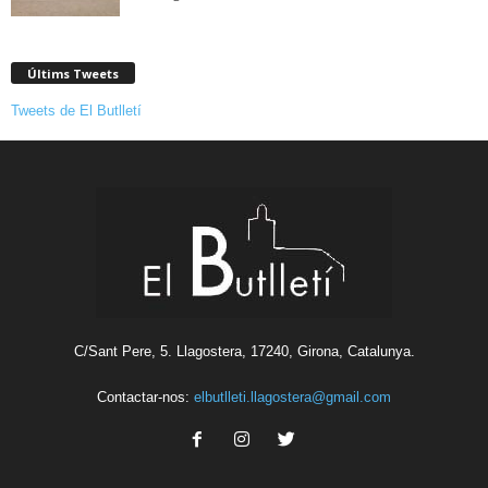
Últims Tweets
Tweets de El Butlletí
C/Sant Pere, 5. Llagostera, 17240, Girona, Catalunya.
Contactar-nos:
elbutlleti.llagostera@gmail.com