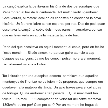
La cançó explica la petita-gran història de dos personatges que
s’enamoren al bar de la cantonada. Tot molt divertit i gamberro.
Com veuràs, al mateix local on es coneixen es condensa la seva
història. Un fet rere l’altre sense esperes per res. Des de petit quan
escoltava la cançó, al cotxe dels meus pares, m’agradava pensar
que es feien vells en aquella mateixa taula de bar.
Parlo del que escoltava en aquell moment, al cotxe, però en fer-ho
t’estic mentint… Si sóc sincer, no parava gaire atenció a cap
d’aquestes cançons. Ja me les conec i potser no era el moment.
Senzillament mirava a l’infinit.
Tot i circular per una autopista deserta, semblava que aquelles
muntanyes de l’horitzó no es feien més properes, que sempre em
quedaven a la mateixa distància. Un avió travessava el cel a pas
de tortuga. Quina andròmina tan pesada… Quin moviment tan
feixuc… Es mou…? El comptador de velocitat del cotxe marcava
130km/h, quina por! Com pot ser? Per un moment he hagut de