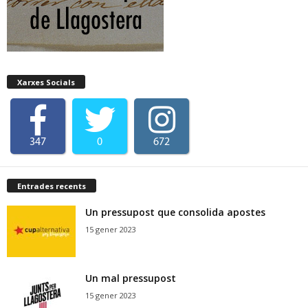
Xarxes Socials
347
0
672
Entrades recents
Un pressupost que consolida apostes
15 gener 2023
Un mal pressupost
15 gener 2023