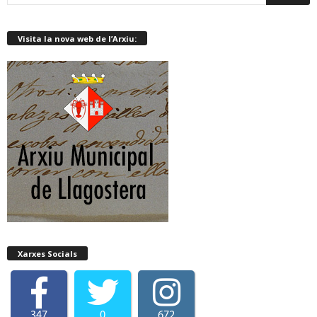
Visita la nova web de l’Arxiu:
Xarxes Socials
347
0
672