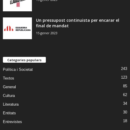
Un pressupost continuista per encarar el
final de mandat
15 gener 2023
Categories populars
243
Política i Societat
123
Textos
85
General
62
Cultura
34
Literatura
30
Entitats
18
Entrevistes