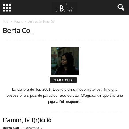
Inici
Autors
Articles de Berta Coll
Berta Coll
1 ARTICLES
La Cellera de Ter, 2001. Escric violins i toco històries. Tinc una
obsessió: els jocs de paraules. Sóc de cau. M’agrada dir que tinc una
piga a l’ull esquerre.
L’amor, la f(r)icció
Berta Coll
-
9 agost 2019