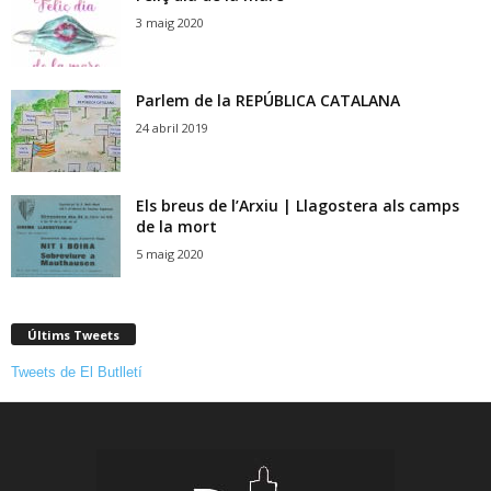
3 maig 2020
Parlem de la REPÚBLICA CATALANA
24 abril 2019
Els breus de l’Arxiu | Llagostera als camps
de la mort
5 maig 2020
Últims Tweets
Tweets de El Butlletí