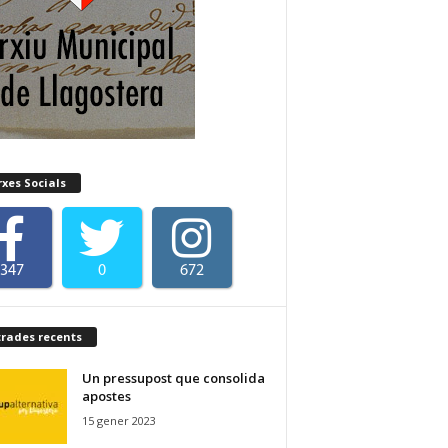
xes Socials
347
0
672
trades recents
Un pressupost que consolida
apostes
15 gener 2023