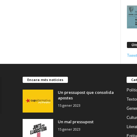
Úl
Tweet
Encara més notícies
Cat
Políti
Un pressupost que consolida
apostes
Texto
15 gener 2023
Gener
Cultu
Un mal pressupost
Litera
15 gener 2023
Entita