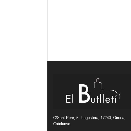
C/Sant Pere, 5. Llagostera, 17240, Girona,
Catalunya.