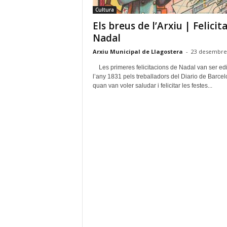
a
Cultura
g
Els breus de l’Arxiu | Felicita
o
s
Nadal
t
Arxiu Municipal de Llagostera
-
23 desembre
e
r
Les primeres felicitacions de Nadal van ser ed
a
l’any 1831 pels treballadors del Diario de Barce
quan van voler saludar i felicitar les festes...