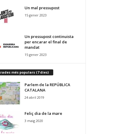
Un mal pressupost
15 gener 2023
Un pressupost continuista
per encarar el final de
mandat
15 gener 2023
rades més populars (7 dies)
Parlem de la REPÚBLICA
CATALANA
24 abril 2019
Feliç dia de la mare
3 maig 2020