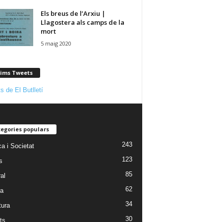
Els breus de l’Arxiu |
Llagostera als camps de la
mort
5 maig 2020
tims Tweets
s de El Butlletí
egories populars
243
ca i Societat
123
s
85
al
62
ra
34
tura
30
ts