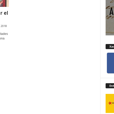
r el
 2018
itades
lona
Xar
En