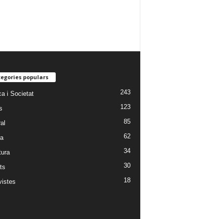
egories populars
243
ca i Societat
123
s
85
al
62
ra
34
tura
30
ts
18
vistes