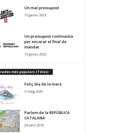
Un mal pressupost
15 gener 2023
Un pressupost continuista
per encarar el final de
mandat
15 gener 2023
rades més populars (7 dies)
Feliç dia de la mare
3 maig 2020
Parlem de la REPÚBLICA
CATALANA
24 abril 2019