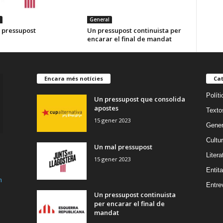
General
 pressupost
Un pressupost continuista per
encarar el final de mandat
Encara més notícies
Cat
Políti
Un pressupost que consolida
apostes
Texto
15 gener 2023
Gener
Cultu
Un mal pressupost
Litera
15 gener 2023
Entita
m
Entre
Un pressupost continuista
per encarar el final de
mandat