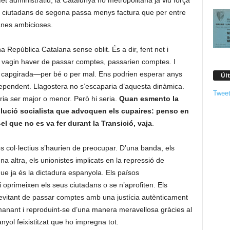
 fet administratiu, la Catalunya no metropolitana ja viu força
ser ciutadans de segona passa menys factura que per entre
anes ambicioses.
a República Catalana sense oblit. És a dir, fent net i
i vagin haver de passar comptes, passarien comptes. I
i capgirada—per bé o per mal. Ens podrien esperar anys
Úl
ndependent. Llagostera no s’escaparia d’aquesta dinàmica.
Tweet
ria ser major o menor. Però hi seria.
Quan esmento la
olució socialista que advoquen els cupaires: penso en
l que no es va fer durant la Transició, vaja
.
os col·lectius s’haurien de preocupar. D’una banda, els
na altra, els unionistes implicats en la repressió de
ue ja és la dictadura espanyola. Els països
oprimeixen els seus ciutadans o se n’aprofiten. Els
evitant de passar comptes amb una justícia autènticament
anant i reproduint-se d’una manera meravellosa gràcies al
yol feixistitzat que ho impregna tot.