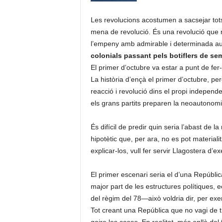
Les revolucions acostumen a sacsejar tots
mena de revolució. És una revolució que no
l’empeny amb admirable i determinada au
colonials passant pels botiflers de sem
El primer d’octubre va estar a punt de fer
La història d’ençà el primer d’octubre, pe
reacció i revolució dins el propi indepen
els grans partits preparen la neoautonom
És difícil de predir quin seria l’abast de 
hipotètic que, per ara, no es pot materiali
explicar-los, vull fer servir Llagostera d’e
El primer escenari seria el d’una República
major part de les estructures polítiques, 
del règim del 78—això voldria dir, per ex
Tot creant una República que no vagi de t