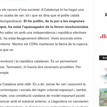
 els racons d’una societat. A Catalunya hi ha hagut una
 acaba de ser, tot i que es diria que el poble català
toorganització.
El fre polític, de la por a les engrunes
pre, ha estat l’apaivagador de la fervor revolucionària
.
-ho saltar tot amb una independència i república efectives.
rò, ha estat lleugerament diferent. Vivim ancorats entre
dentisme. Mentre els CDRs mantenen la flama de la ruptura,
ia que ve.
Ent
la revolució i la república catalanes. És un pensament
tzar. Tanmateix, hi hauria dos escenaris possibles. Per
xemple.
 Catalana amb oblit. És a dir, sense fer net i assumint la
econòmiques i socials del règim colonial espanyol i, també,
emple, una constitució catalana de model espanyol jacobí.
rencar amb el substrat anterior, a Llagostera no canviarien