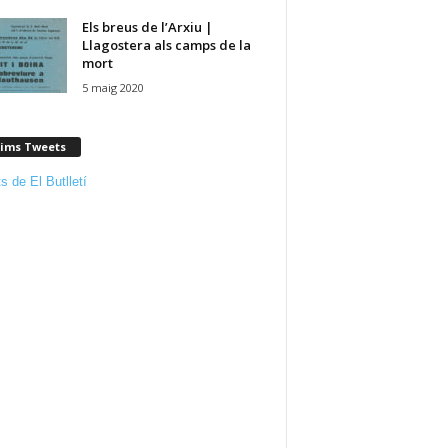
Els breus de l’Arxiu |
Llagostera als camps de la
mort
5 maig 2020
tims Tweets
s de El Butlletí