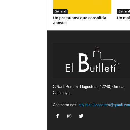
General
General
Un pressupost que consolida
Un mal
apostes
C/Sant Pere, 5. Llagostera, 17240, Girona,
Catalunya.
Contactar-nos:
elbutlleti.llagostera@gmail.co