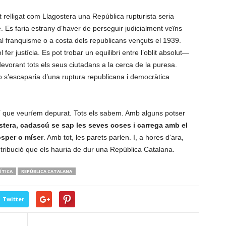
t relligat com Llagostera una República rupturista seria
 Es faria estrany d’haver de perseguir judicialment veïns
al franquisme o a costa dels republicans vençuts el 1939.
fer justícia. Es pot trobar un equilibri entre l’oblit absolut—
devorant tots els seus ciutadans a la cerca de la puresa.
 no s’escaparia d’una ruptura republicana i democràtica
eí que veuríem depurat. Tots els sabem. Amb alguns potser
stera, cadascú se sap les seves coses i carrega amb el
òsper o míser
. Amb tot, les parets parlen. I, a hores d’ara,
ribució que els hauria de dur una República Catalana.
ÍTICA
REPÚBLICA CATALANA
Twitter