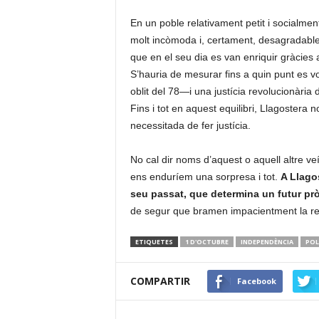
En un poble relativament petit i socialmen
molt incòmoda i, certament, desagradable.
que en el seu dia es van enriquir gràcies 
S’hauria de mesurar fins a quin punt es vol 
oblit del 78—i una justícia revolucionària 
Fins i tot en aquest equilibri, Llagostera
necessitada de fer justícia.
No cal dir noms d’aquest o aquell altre v
ens enduríem una sorpresa i tot.
A Llago
seu passat, que determina un futur pr
de segur que bramen impacientment la ret
ETIQUETES
1 D'OCTUBRE
INDEPENDÈNCIA
POL
COMPARTIR
Facebook