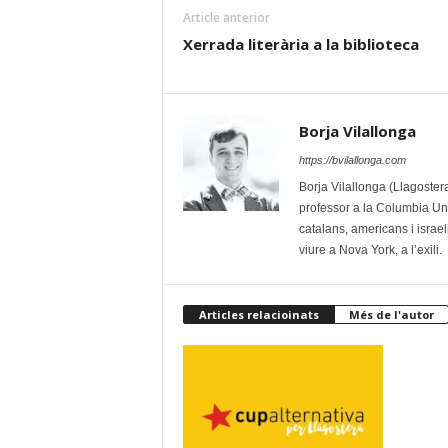
Article anterior
Xerrada literària a la biblioteca
Borja Vilallonga
https://bvilallonga.com
Borja Vilallonga (Llagostera
professor a la Columbia Uni
catalans, americans i israe
viure a Nova York, a l’exili.
Articles relacioinats
Més de l'autor