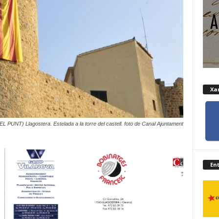
Xar
L PUNT) Llagostera. Estelada a la torre del castell. foto de Canal Ajuntament
En