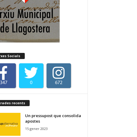
xes Socials
347
0
672
trades recents
Un pressupost que consolida
apostes
15 gener 2023