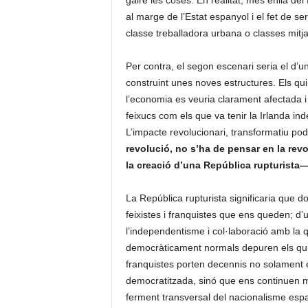
gaire les coses. En realitat, més enllà del
al marge de l’Estat espanyol i el fet de 
classe treballadora urbana o classes mitj
Per contra, el segon escenari seria el d’un
construint unes noves estructures. Els qu
l’economia es veuria clarament afectada 
feixucs com els que va tenir la Irlanda i
L’impacte revolucionari, transformatiu pod
revolució, no s’ha de pensar en la rev
la creació d’una República rupturista—e
La República rupturista significaria que d
feixistes i franquistes que ens queden; d’u
l’independentisme i col·laboració amb la q
democràticament normals depuren els qui 
franquistes porten decennis no solament 
democratitzada, sinó que ens continuen m
ferment transversal del nacionalisme espan