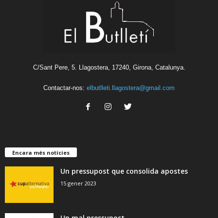
C/Sant Pere, 5. Llagostera, 17240, Girona, Catalunya.
Contactar-nos:
elbutlleti.llagostera@gmail.com
Encara més notícies
Un pressupost que consolida apostes
15 gener 2023
Un mal pressupost