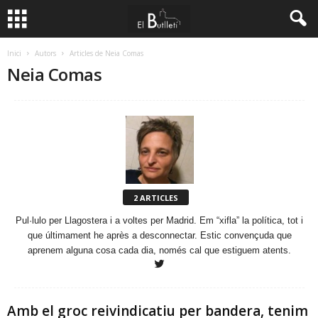
Inici
Autors
Articles de Neia Comas
Neia Comas
2 ARTICLES
Pul·lulo per Llagostera i a voltes per Madrid. Em “xifla” la política, tot i
que últimament he après a desconnectar. Estic convençuda que
aprenem alguna cosa cada dia, només cal que estiguem atents.
Amb el groc reivindicatiu per bandera, tenim