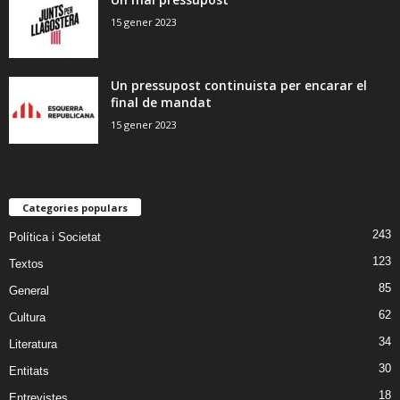
15 gener 2023
Un pressupost continuista per encarar el
final de mandat
15 gener 2023
Categories populars
243
Política i Societat
123
Textos
85
General
62
Cultura
34
Literatura
30
Entitats
18
Entrevistes