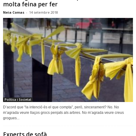
molta feina per fer
Neia Comas
-
14 setembre 2018
Política i Societat
D’acord que “la intenció és el que compta”, però, sincerament? No. No
m’agrada veure llaços grocs penjats als arbres. No m’agrada veure creus
grogues...
Experts de sofà