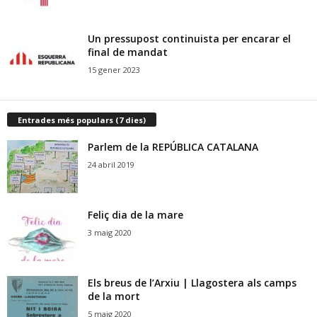
Un pressupost continuista per encarar el
final de mandat
15 gener 2023
Entrades més populars (7 dies)
Parlem de la REPÚBLICA CATALANA
24 abril 2019
Feliç dia de la mare
3 maig 2020
Els breus de l’Arxiu | Llagostera als camps
de la mort
5 maig 2020