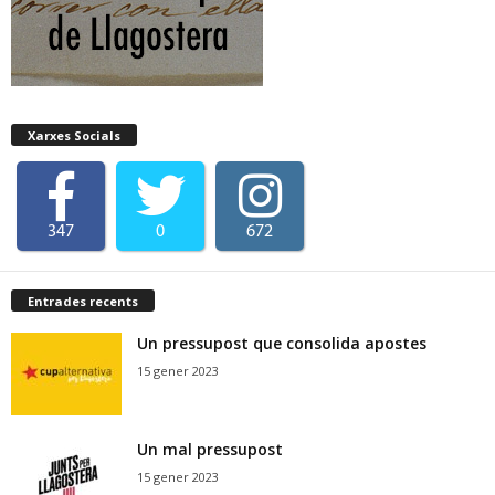
Xarxes Socials
347
0
672
Entrades recents
Un pressupost que consolida apostes
15 gener 2023
Un mal pressupost
15 gener 2023