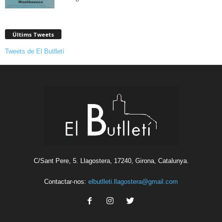
Últims Tweets
Tweets de El Butlletí
C/Sant Pere, 5. Llagostera, 17240, Girona, Catalunya.
Contactar-nos:
elbutlleti.llagostera@gmail.com