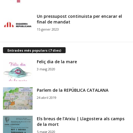
Un pressupost continuista per encarar el
final de mandat
15 gener 2023
Entrades més populars (7 dies)
Feliç dia de la mare
3 maig 2020
Parlem de la REPÚBLICA CATALANA
24 abril 2019
Els breus de l’Arxiu | Llagostera als camps
de la mort
5 maig 2020