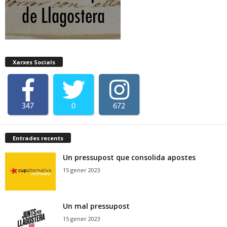
Xarxes Socials
347
0
672
Entrades recents
Un pressupost que consolida apostes
15 gener 2023
Un mal pressupost
15 gener 2023