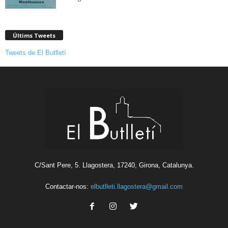
Últims Tweets
Tweets de El Butlletí
C/Sant Pere, 5. Llagostera, 17240, Girona, Catalunya.
Contactar-nos:
elbutlleti.llagostera@gmail.com