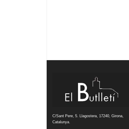
C/Sant Pere, 5. Llagostera, 17240, Girona,
Catalunya.