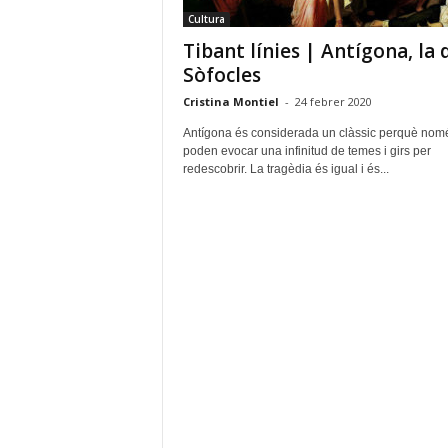
a
Cultura
g
Tibant línies | Antígona, la 
o
s
Sòfocles
t
Cristina Montiel
-
24 febrer 2020
e
r
Antígona és considerada un clàssic perquè nomé
a
poden evocar una infinitud de temes i girs per
redescobrir. La tragèdia és igual i és...