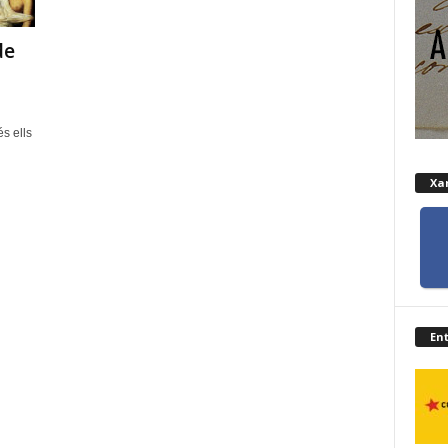
de
s ells
Xar
En