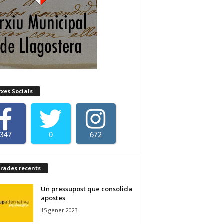
xes Socials
347
0
672
trades recents
Un pressupost que consolida
apostes
15 gener 2023