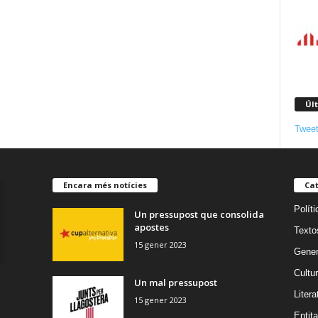
Úl
Tweet
Encara més notícies
Cat
Políti
Un pressupost que consolida
apostes
Texto
15 gener 2023
Gener
Cultu
Un mal pressupost
Litera
15 gener 2023
Entita