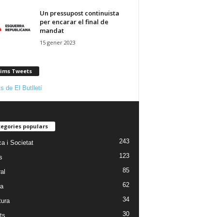
Un pressupost continuista
per encarar el final de
mandat
15 gener 2023
tims Tweets
s de El Butlletí
egories populars
243
ca i Societat
123
s
85
al
62
ra
34
tura
30
ts