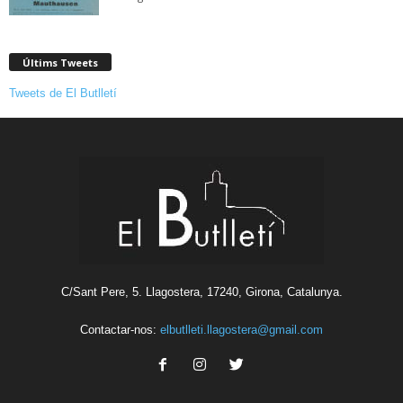
Últims Tweets
Tweets de El Butlletí
C/Sant Pere, 5. Llagostera, 17240, Girona, Catalunya.
Contactar-nos:
elbutlleti.llagostera@gmail.com