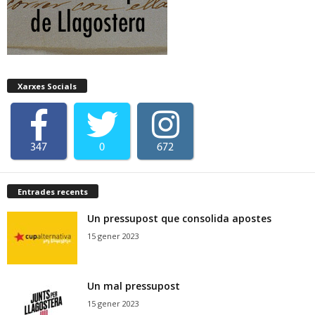
Xarxes Socials
347
0
672
Entrades recents
Un pressupost que consolida apostes
15 gener 2023
Un mal pressupost
15 gener 2023