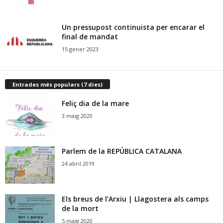
Un pressupost continuista per encarar el
final de mandat
15 gener 2023
Entrades més populars (7 dies)
Feliç dia de la mare
3 maig 2020
Parlem de la REPÚBLICA CATALANA
24 abril 2019
Els breus de l’Arxiu | Llagostera als camps
de la mort
5 maig 2020