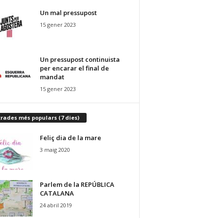
Un mal pressupost
15 gener 2023
Un pressupost continuista
per encarar el final de
mandat
15 gener 2023
rades més populars (7 dies)
Feliç dia de la mare
3 maig 2020
Parlem de la REPÚBLICA
CATALANA
24 abril 2019