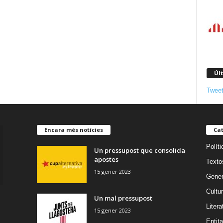
Úl
Tweet
Encara més notícies
Cat
Políti
Un pressupost que consolida
apostes
Texto
15 gener 2023
Gener
Cultu
Un mal pressupost
Litera
15 gener 2023
Entita