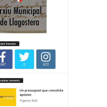
xes Socials
347
0
672
trades recents
Un pressupost que consolida
apostes
15 gener 2023