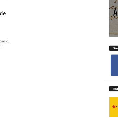
 de
ciació.
eu
Xar
En