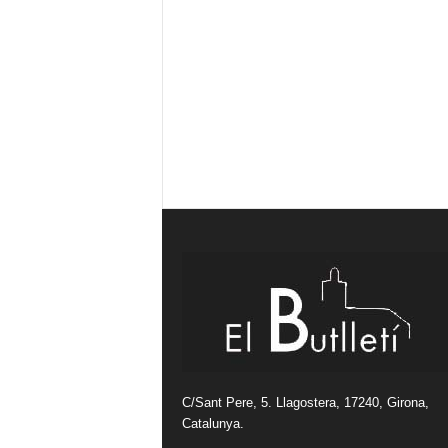
C/Sant Pere, 5. Llagostera, 17240, Girona,
Catalunya.