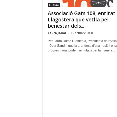
a
Cultura
g
Associació Gats 108, entitat
o
s
Llagostera que vetlla pel
t
benestar dels...
e
Laura Jaime
-
15 octubre 2018
r
a
Per Laura Jaime i Femenia, Presidenta de l'Asso
Deia Gandhi que la grandesa d'una nació i el s
progrés moral poden ser jutjats per la manera...