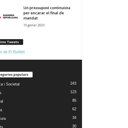
Un pressupost continuista
per encarar el final de
mandat
15 gener 2023
tims Tweets
s de El Butlletí
egories populars
243
ca i Societat
123
s
85
al
62
ra
34
tura
30
ts