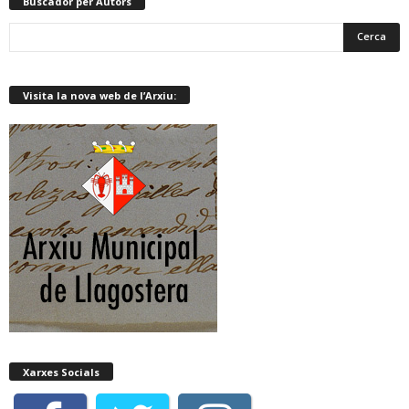
Buscador per Autors
Visita la nova web de l’Arxiu:
Xarxes Socials