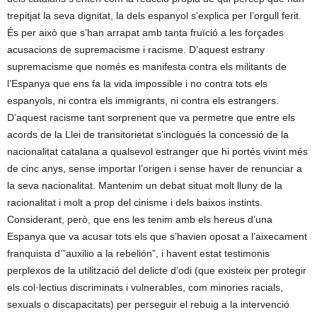
trepitjat la seva dignitat, la dels espanyol s’explica per l’orgull ferit.
És per això que s’han arrapat amb tanta fruïció a les forçades
acusacions de supremacisme i racisme. D’aquest estrany
supremacisme que només es manifesta contra els militants de
l’Espanya que ens fa la vida impossible i no contra tots els
espanyols, ni contra els immigrants, ni contra els estrangers.
D’aquest racisme tant sorprenent que va permetre que entre els
acords de la Llei de transitorietat s’inclogués la concessió de la
nacionalitat catalana a qualsevol estranger que hi portés vivint més
de cinc anys, sense importar l’origen i sense haver de renunciar a
la seva nacionalitat. Mantenim un debat situat molt lluny de la
racionalitat i molt a prop del cinisme i dels baixos instints.
Considerant, però, que ens les tenim amb els hereus d’una
Espanya que va acusar tots els que s’havien oposat a l’aixecament
franquista d’”auxilio a la rebelión”, i havent estat testimonis
perplexos de la utilització del delicte d’odi (que existeix per protegir
els col·lectius discriminats i vulnerables, com minories racials,
sexuals o discapacitats) per perseguir el rebuig a la intervenció