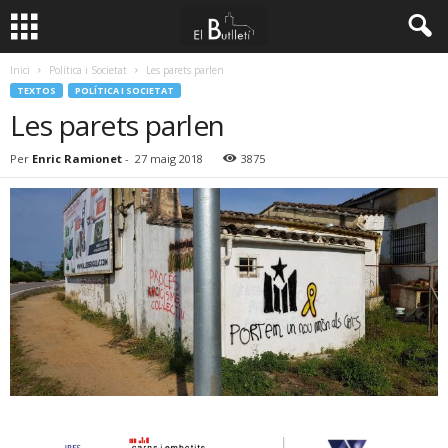
Inici
Política i Societat
Les parets parlen
TEXTOS
POLÍTICA I SOCIETAT
Les parets parlen
Per
Enric Ramionet
-
27 maig 2018
3875